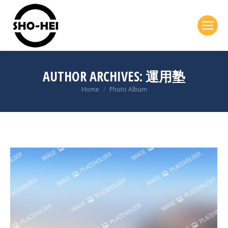
AUTHOR ARCHIVES:
運用塾
You are here:
Home
Photo Album