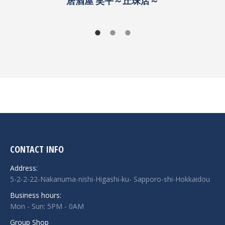
居酒屋 笑平～丘珠店～
CONTACT INFO
Address:
5-2-2-22-Nakanuma-nishi-Higashi-ku- Sapporo-shi-Hokkaidou
Business hours:
Mon - Sun: 5PM - 0AM
Group Shop