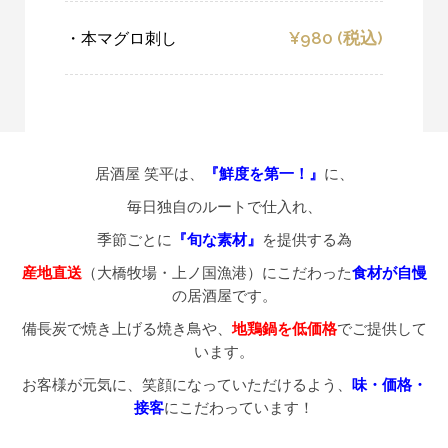
・本マグロ刺し
¥980 (税込)
居酒屋 笑平は、
『鮮度を第一！』
に、
毎日独自のルートで仕入れ、
季節ごとに
『旬な素材』
を提供する為
産地直送
（大橋牧場・上ノ国漁港）にこだわった
食材が自慢
の居酒屋です。
備長炭で焼き上げる焼き鳥や、
地鶏鍋を低価格
でご提供して
います。
お客様が元気に、笑顔になっていただけるよう、
味・価格・
接客
にこだわっています！