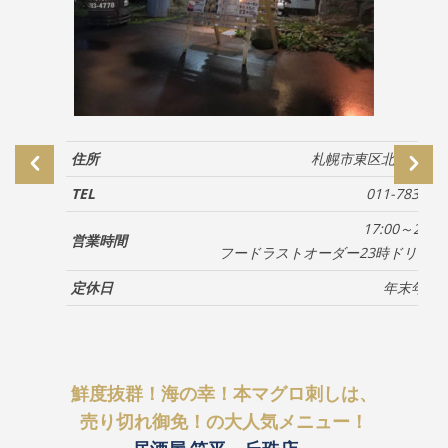
住所
札幌市東区北35条東26
TEL
011-783-47
17:00～24：
営業時間
フードラストオーダー23時ドリンク
定休日
年末年始
鮮度抜群！海の幸！本マグロ刺しは、
売り切れ御免！の大人気メニュー！