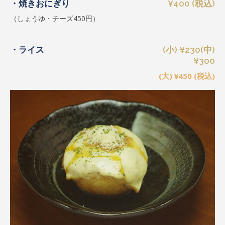
・焼きおにぎり
¥400 (税込)
（しょうゆ・チーズ450円）
・ライス
(小) ¥230(中)
¥300
(大) ¥450 (税込)