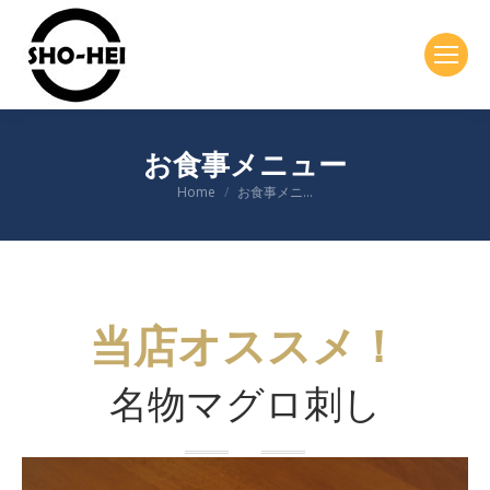
お食事メニュー
You are here:
Home
お食事メニ…
当店オススメ！
名物マグロ刺し