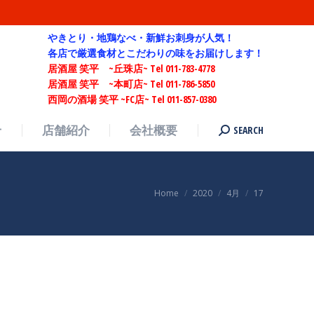
SEARCH
せ
店舗紹介
会社概要
Search:
やきとり・地鶏なべ・新鮮お刺身が人気！
各店で厳選食材とこだわりの味をお届けします！
居酒屋 笑平 ~丘珠店~ Tel 011-783-4778
居酒屋 笑平 ~本町店~ Tel 011-786-5850
西岡の酒場 笑平 ~FC店~ Tel 011-857-0380
SEARCH
せ
店舗紹介
会社概要
Search:
You are here:
Home
2020
4月
17