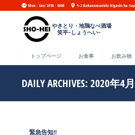
Mon - Sun: 5PM - 0AM
5-2 Nakanumanishi-Higashi-ku-Sap
トップページ
お食事
お飲み物
やきとり・地鶏なべ酒場
笑平~しょうへい~
トップページ
お食事
お飲み物
DAILY ARCHIVES:
2020年4
緊急告知‼