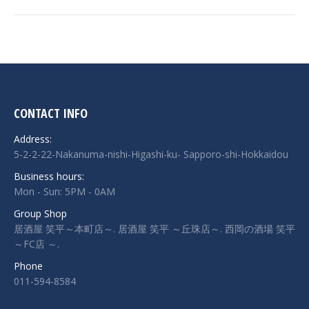
CONTACT INFO
Address:
5-2-2-22-Nakanuma-nishi-Higashi-ku- Sapporo-shi-Hokkaidou
Business hours:
Mon - Sun: 5PM - 0AM
Group Shop
居酒屋 笑平～本町店～. 居酒屋 笑平 ～丘珠店～. 西岡の酒場 笑平
～FC店 ～.
Phone
011-594-8584